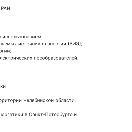
 РАН
с использованием:
яемых источников энергии (ВИЭ);
ргии;
лектрических преобразователей.
ики
ерритории Челябинской области.
нергетики в Санкт-Петербурге и