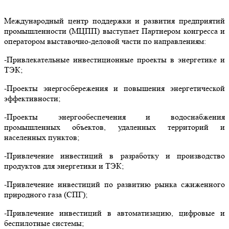
Международный центр поддержки и развития предприятий
промышленности (МЦПП) выступает Партнером конгресса и
оператором выставочно-деловой части по направлениям:
-
Привлекательные инвестиционные проекты в энергетике и
ТЭК;
-
Проекты э
нергосбережени
я
и повышения энергетической
эффективности;
-
П
роекты э
нергообеспечени
я
и водоснабжени
я
промышленных объектов,
удаленных территорий и
населенных пунктов;
-
Привлечение инвестиций в разработку и производство
продуктов для энергетики и ТЭК;
-
Привлечение инвестиций по р
азвити
ю
рынка сжиженного
природного газа (СПГ);
-
Привлечение инвестиций в а
втоматизаци
ю
, цифровые и
беспилотные системы;