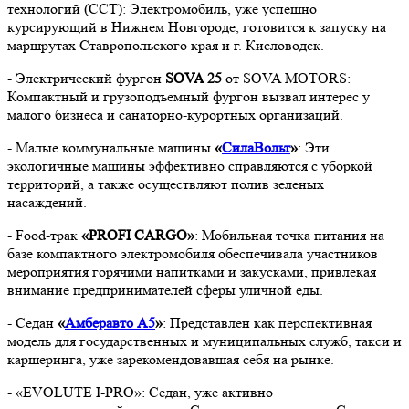
технологий (ССТ): Электромобиль, уже успешно
курсирующий в Нижнем Новгороде, готовится к запуску на
маршрутах Ставропольского края и г. Кисловодск.
- Электрический фургон
SOVA 25
от SOVA MOTORS:
Компактный и грузоподъемный фургон вызвал интерес у
малого бизнеса и санаторно-курортных организаций.
- Малые коммунальные машины
«
СилаВольт
»
: Эти
экологичные машины эффективно справляются с уборкой
территорий, а также осуществляют полив зеленых
насаждений.
- Food-трак
«PROFI CARGO»
: Мобильная точка питания на
базе компактного электромобиля обеспечивала участников
мероприятия горячими напитками и закусками, привлекая
внимание предпринимателей сферы уличной еды.
- Седан
«
Амберавто А5
»
: Представлен как перспективная
модель для государственных и муниципальных служб, такси и
каршеринга, уже зарекомендовавшая себя на рынке.
- «EVOLUTE I-PRO»: Седан, уже активно